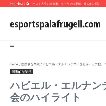
Skip to content
Hot News
バドール・カバーニャス：人生の出来事、キャリアの業績、個人的な闘い
ラファ
esportspalafrugell.com
Home
/
国際的な業績
/
ハビエル・エルナンデス：国際キャップ数、
国際的な業績
ハビエル・エルナン
会のハイライト