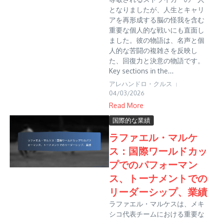
となりましたが、人生とキャリ
アを再形成する脳の怪我を含む
重要な個人的な戦いにも直面し
ました。彼の物語は、名声と個
人的な苦闘の複雑さを反映し
た、回復力と決意の物語です。
Key sections in the...
アレハンドロ・クルス
04/03/2026
Read More
国際的な業績
ラファエル・マルケ
ス：国際ワールドカッ
プでのパフォーマン
ス、トーナメントでの
リーダーシップ、業績
ラファエル・マルケスは、メキ
シコ代表チームにおける重要な