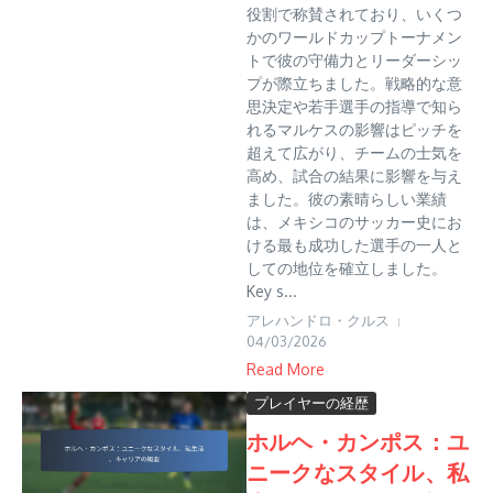
役割で称賛されており、いくつ
かのワールドカップトーナメン
トで彼の守備力とリーダーシッ
プが際立ちました。戦略的な意
思決定や若手選手の指導で知ら
れるマルケスの影響はピッチを
超えて広がり、チームの士気を
高め、試合の結果に影響を与え
ました。彼の素晴らしい業績
は、メキシコのサッカー史にお
ける最も成功した選手の一人と
しての地位を確立しました。
Key s...
アレハンドロ・クルス
04/03/2026
Read More
プレイヤーの経歴
ホルヘ・カンポス：ユ
ニークなスタイル、私