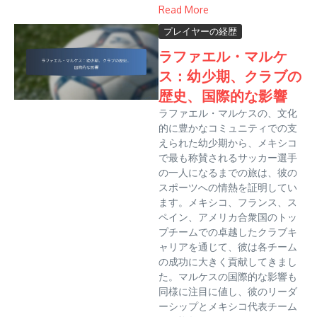
Read More
プレイヤーの経歴
ラファエル・マルケ
ス：幼少期、クラブの
歴史、国際的な影響
ラファエル・マルケスの、文化
的に豊かなコミュニティでの支
えられた幼少期から、メキシコ
で最も称賛されるサッカー選手
の一人になるまでの旅は、彼の
スポーツへの情熱を証明してい
ます。メキシコ、フランス、ス
ペイン、アメリカ合衆国のトッ
プチームでの卓越したクラブキ
ャリアを通じて、彼は各チーム
の成功に大きく貢献してきまし
た。マルケスの国際的な影響も
同様に注目に値し、彼のリーダ
ーシップとメキシコ代表チーム