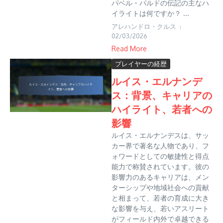
パベル・パルドの伝記の主なハ
イライトは何ですか？ ...
アレハンドロ・クルス
02/03/2026
Read More
プレイヤーの経歴
ルイス・エルナンデ
ス：背景、キャリアの
ハイライト、若者への
影響
ルイス・エルナンデスは、サッ
カー界で著名な人物であり、フ
ォワードとしての敏捷性と得点
能力で称賛されています。彼の
影響力のあるキャリアは、メン
ターシップや地域社会への貢献
と相まって、若者の育成に大き
な影響を与え、若いアスリート
がフィールド内外で卓越できる