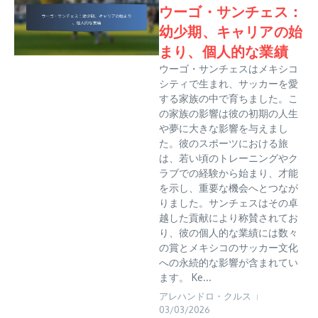
ウーゴ・サンチェス：
幼少期、キャリアの始
まり、個人的な業績
ウーゴ・サンチェスはメキシコ
シティで生まれ、サッカーを愛
する家族の中で育ちました。こ
の家族の影響は彼の初期の人生
や夢に大きな影響を与えまし
た。彼のスポーツにおける旅
は、若い頃のトレーニングやク
ラブでの経験から始まり、才能
を示し、重要な機会へとつなが
りました。サンチェスはその卓
越した貢献により称賛されてお
り、彼の個人的な業績には数々
の賞とメキシコのサッカー文化
への永続的な影響が含まれてい
ます。 Ke...
アレハンドロ・クルス
03/03/2026