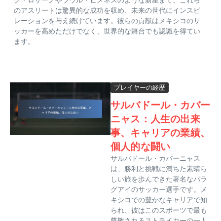
のアスリートは驚異的な成功を収め、未来の世代にインスピ
レーションを与え続けています。彼らの貢献はメキシコのサ
ッカーを高めただけでなく、世界的な舞台でも認識を得てい
ます。
プレイヤーの経歴
サルバドール・カバー
ニャス：人生の出来
事、キャリアの業績、
個人的な闘い
サルバドール・カバーニャス
は、勝利と挑戦に満ちた素晴ら
しい旅を歩んできた著名なパラ
グアイのサッカー選手です。メ
キシコでの豊かなキャリアで知
られ、彼はこのスポーツで最も
尊敬されるストライカーの一人