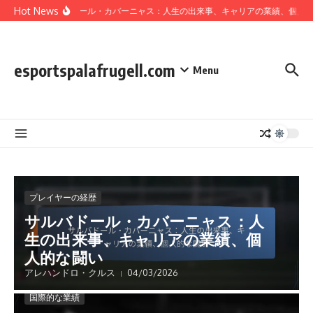
Skip to content
Hot News
サルバドール・カバーニャス：人生の出来事、キャリアの業績、個人的
esportspalafrugell.com
Menu
プレイヤーの経歴
サルバドール・カバーニャス：人
生の出来事、キャリアの業績、個
人的な闘い
アレハンドロ・クルス
04/03/2026
国際的な業績