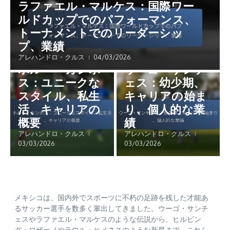
ラファエル・マルケス：国際ワー
ルドカップでのパフォーマンス、
トーナメントでのリーダーシッ
プ、業績
プレイヤーの経歴
プレイヤーの経歴
アレハンドロ・クルス
04/03/2026
ホルヘ・カンポ
ウーゴ・サンチ
ス：ユニークな
ェス：幼少期、
スタイル、私生
キャリアの始ま
活、キャリアの
り、個人的な業
概要
績
アレハンドロ・クルス
アレハンドロ・クルス
03/03/2026
03/03/2026
メキシコは、国内外でスポーツに不朽の足跡を残した才能あ
るサッカー選手を数多く輩出してきました。ウーゴ・サンチ
ェスやラファエル・マルケスのような伝説から、ヒルビン
グ・ロザーノやラウル・ヒメネスのような新星まで、これら