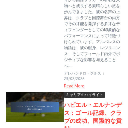
物へと成長する素晴らしい旅を
歩んできました。彼の名声の上
昇は、クラブと国際舞台の両方
でその才能を発揮する多才なデ
ィフェンダーとしての印象的な
パフォーマンスによって特徴づ
けられています。アルバレスの
物語は、彼の献身、レジリエン
ス、そしてフィールド内外でポ
ジティブな影響を与えること
へ...
アレハンドロ・クルス
25/02/2026
Read More
キャリアのハイライト
ハビエル・エルナンデ
ス：ゴール記録、クラ
ブの成功、国際的な貢