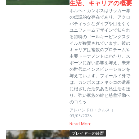
生活、キャリアの概要
ホルヘ・カンポスはサッカー界
の伝説的な存在であり、アクロ
バティックなダイブや目を引く
ユニフォームデザインで知られ
る独特のゴールキーピングスタ
イルが称賛されています。彼の
キャリアは複数のプロチームや
主要トーナメントにわたり、ス
ポーツに深い影響を与え、未来
の世代にインスピレーションを
与えています。フィールド外で
は、カンポスはメキシコの遺産
に根ざした活気ある私生活を送
り、強い家族の絆と慈善活動へ
のコミッ...
アレハンドロ・クルス
03/03/2026
Read More
プレイヤーの経歴