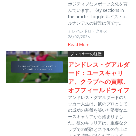
ポジティブなスポーツ文化を育
んでいます。 Key sections in
the article: Toggle ルイス・エ
ルナンデスの背景は何です...
アレハンドロ・クルス
26/02/2026
Read More
プレイヤーの経歴
アンドレス・グアルダ
ード：ユースキャリ
ア、クラブへの貢献、
オフフィールドライフ
アンドレス・グアルダードのサ
ッカー人生は、彼のプロとして
の成功の基盤を築いた堅実なユ
ースキャリアから始まりまし
た。彼のキャリアは、重要なク
ラブでの経験とスキルの向上に
よって特徴づけられています。