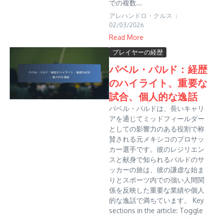
での複数...
アレハンドロ・クルス
02/03/2026
Read More
プレイヤーの経歴
パベル・パルド：経歴
のハイライト、重要な
試合、個人的な逸話
パベル・パルドは、長いキャリ
アを通じてミッドフィールダー
としての影響力のある役割で称
賛される元メキシコのプロサッ
カー選手です。彼のレジリエン
スと献身で知られるパルドのサ
ッカーの旅は、彼の謙虚な始ま
りとスポーツ内での強い人間関
係を反映した重要な業績や個人
的な逸話で満ちています。 Key
sections in the article: Toggle