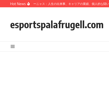
Skip to content
Hot News
サルバドール・カバーニャス：人生の出来事、キャリアの業績、個人的な闘い
esportspalafrugell.com