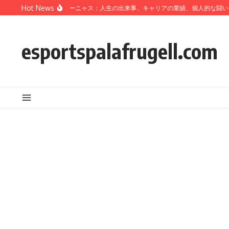
Skip to content
Hot News
サルバドール・カバーニャス：人生の出来事、キャリアの業績、個人的な闘い
esportspalafrugell.com